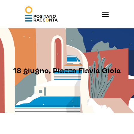
18 giugno, Piazza Flavia Gioia
Home page
Programma
Contatti