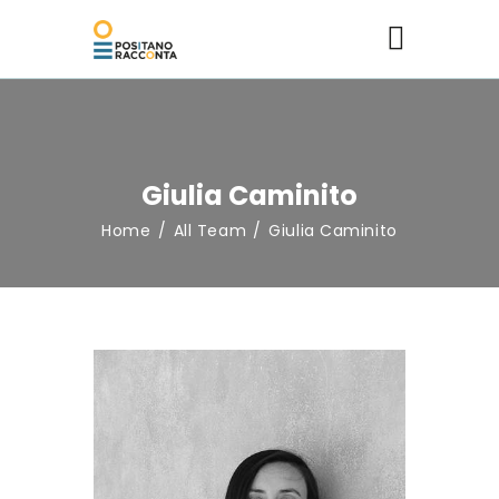
Giulia Caminito
Home page
Home
All Team
Giulia Caminito
Programma
Ospiti
Contatti